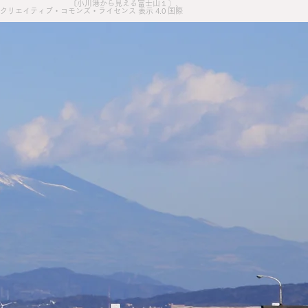
〔小川港から見える富士山１〕、​
クリエイティブ・コモンズ・ライセンス 表示 4.0 国際​