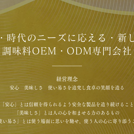
・時代のニーズに応える・新し
調味料OEM・ODM専門会社​
経営理念​
安心 美味しさ 使い易さを追究し食卓の笑顔を造る​
​
「安心」とは信頼を得られるよう安全な製品を造り続けること​
「美味しさ」とは人の心を和ませる力のあるもの​
使い易さ」とは使う場面に思いを馳せ、使う人の心に寄り添うこ