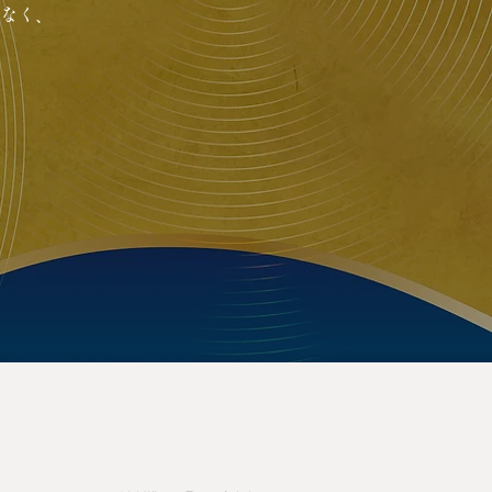
なく、
​