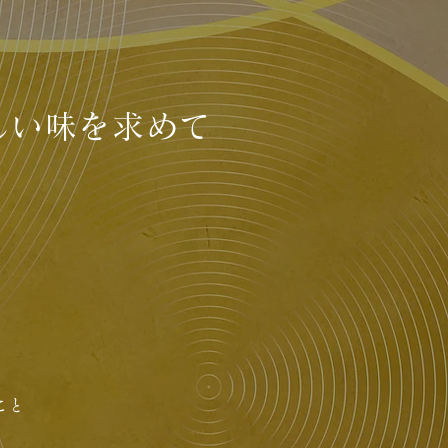
い味を求めて​
と​