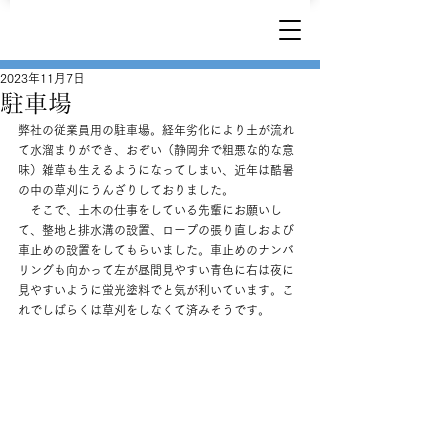
2023年11月7日
駐車場
弊社の従業員用の駐車場。経年劣化により土が流れ
て水溜まりができ、おぞい（静岡弁で粗悪な的な意
味）雑草も生えるようになってしまい、近年は酷暑
の中の草刈にうんざりしておりました。
　そこで、土木の仕事をしている先輩にお願いし
て、整地と排水溝の設置、ロープの張り直しおよび
車止めの設置をしてもらいました。車止めのナンバ
リングも向かって左が昼間見やすい青色に右は夜に
見やすいように蛍光塗料でと気が利いています。こ
れでしばらくは草刈をしなくて済みそうです。