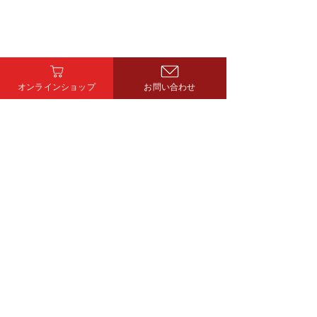
森町ロードレース
オンラインショップ
お問い合わせ
明けましておめ
ざいます。
ヤマキン株式会社​
〒425-0076 静岡県焼津市小屋敷477
TEL
054-628-2351
/​
FAX
054-628-4804
ウェブアクセシビリティ宣言