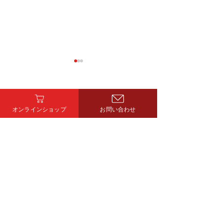
オンラインショップ
お問い合わせ
こんなの初めて
明けましておめでとうご
ざいます。
ヤマキン株式会社​
〒425-0076 静岡県焼津市小屋敷477